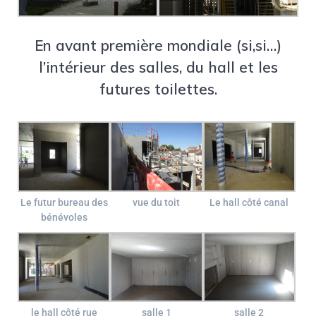
En avant première mondiale (si,si…)
l’intérieur des salles, du hall et les
futures toilettes.
Le futur bureau des
vue du toit
Le hall côté canal
bénévoles
le hall côté rue
salle 1
salle 2