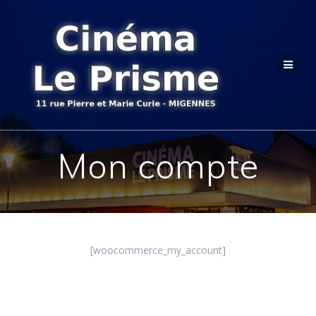
Passer
au
contenu
Mon compte
[woocommerce_my_account]